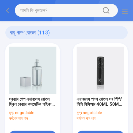
বায়ু পাম্প বোতল
(113)
স্কয়ার শেপ এয়ারলেস বোতল
এয়ারলেস পাম্প বোতল সব পিপি/
স্কিন কেয়ার কসমেটিক পাইকারি
পিপি পিসিআর 40ML 50ML
GR222A 15/30/50ML
60ML GR502A/B রিসাইল
মূল্য:
negotiable
মূল্য:
negotiable
করা সহজ
সর্বশেষ দাম পান
সর্বশেষ দাম পান