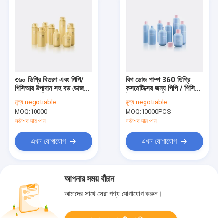
৩৬০ ডিগ্রি বিতরণ এবং পিপি/
বিগ ডোজ পাম্প 360 ডিগ্রি
পিসিআর উপাদান সহ বড় ডোজ
কসমেটিক্সের জন্য পিপি / পিসিআর
পাম্প কসমেটিক এয়ারলেস পাম্প
উপাদান সহ বায়ুহীন পাম্প বোতল
মূল্য:
negotiable
মূল্য:
negotiable
বোতল
বিতরণ করে
MOQ:
10000
MOQ:
10000PCS
সর্বশেষ দাম পান
সর্বশেষ দাম পান
এখন যোগাযোগ
এখন যোগাযোগ
আপনার সময় বাঁচান
আমাদের সাথে সেরা পণ্য যোগাযোগ করুন।