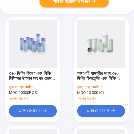
আপনার প্রয়োজনীয়তা দিন
৩৬০ ডিগ্রি বিতরণ এবং পিপি/
প্রসাধনী সামগ্রীর জন্য ৩৬০
পিসিআর উপাদান সহ বড় ডোজ
ডিগ্রি ডিসপেন্সিং এবং পিপি/
পাম্প কসমেটিক এয়ারলেস পাম্প
পিসিআর উপাদান সহ বড় ডোজ
মূল্য:
negotiable
মূল্য:
negotiable
বোতল
পাম্প এয়ারলেস পাম্প বোতল
MOQ:
10000PCS
MOQ:
10,000 পিসি
সর্বশেষ দাম পান
সর্বশেষ দাম পান
এখন যোগাযোগ
এখন যোগাযোগ