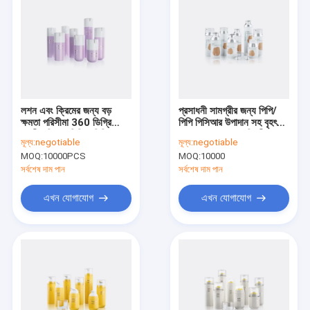
লশন এবং ক্রিমের জন্য বড়
প্রসাধনী সামগ্রীর জন্য পিপি/
ক্ষমতা পরিসীমা 360 ডিগ্রি
পিপি পিসিআর উপাদান সহ বৃহৎ
বায়ুহীন বিতরণ পিপি / পিসিআর
ক্ষমতা সম্পন্ন ৩৬০ ডিগ্রী
মূল্য:
negotiable
মূল্য:
negotiable
কসমেটিক পাম্প বোতল
ডিসপেন্সিং এয়ারলেস পাম্প বোতল
MOQ:
10000PCS
MOQ:
10000
সর্বশেষ দাম পান
সর্বশেষ দাম পান
এখন যোগাযোগ
এখন যোগাযোগ
বাড়ি
পণ্য
আমাদের সম্পর্কে