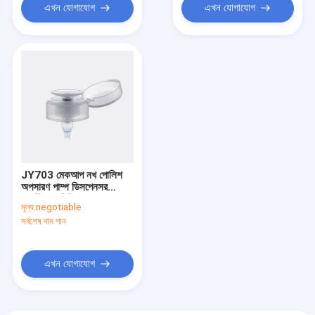
এখন যোগাযোগ
এখন যোগাযোগ
JY703 মেকআপ নখ পোলিশ
অপসারণ পাম্প ডিসপেনসর
প্লাস্টিকের পিপি 0.50 ±
মূল্য:
negotiable
0.05ml / T ডোজ
সর্বশেষ দাম পান
এখন যোগাযোগ