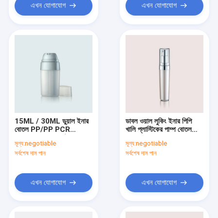
এখন যোগাযোগ
এখন যোগাযোগ
15ML / 30ML ডুয়াল ইনার
ডাবল ওয়াল লুকিং ইনার পিপি
বোতল PP/PP PCR
খালি প্লাস্টিকের পাম্প বোতল
এয়ারলেস বোতল এক টুকরো
GR206A
মূল্য:
negotiable
মূল্য:
negotiable
অ্যাকচুয়েটর GR103A
সর্বশেষ দাম পান
সর্বশেষ দাম পান
এখন যোগাযোগ
এখন যোগাযোগ