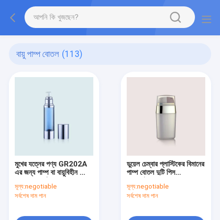
বায়ু পাম্প বোতল
(113)
মুখের যত্নের পণ্য GR202A
ডুয়েল চেম্বার প্লাস্টিকের বিমানের
এর জন্য পাম্প বা বায়ুবিহীন স্প্রে
পাম্প বোতল দুটি পিস
বোতল সহ খালি লোশন বোতল
অ্যাকুয়ুটারের সাথে 15ML /
মূল্য:
negotiable
মূল্য:
negotiable
30ML GR103B
সর্বশেষ দাম পান
সর্বশেষ দাম পান