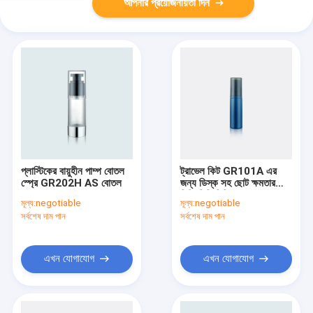
আপনার প্রয়োজনীয়তা দিন
প্লাস্টিকের বায়ুহীন পাম্প বোতল
ট্রাভেল কিট GR101A এর
স্প্রে GR202H AS বোতল
জন্য ডিস্ক সহ ছোট ক্ষমতার
পিপি/পিপি পিসিআর এয়ারলেস
মূল্য:
negotiable
মূল্য:
negotiable
পাম্প বোতল
সর্বশেষ দাম পান
সর্বশেষ দাম পান
এখন যোগাযোগ
এখন যোগাযোগ