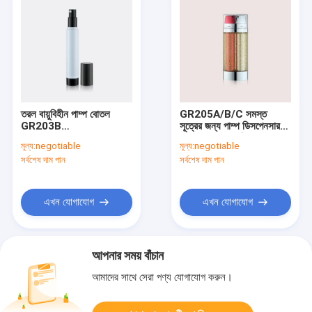
তরল বায়ুবিহীন পাম্প বোতল
GR205A/B/C সমস্ত
GR203B
সূত্রের জন্য পাম্প ডিসপেনসার
15/20/30/35ml
সহ 30ml ডুয়াল ইনার
মূল্য:
negotiable
মূল্য:
negotiable
প্লাস্টিকের বোতল
সর্বশেষ দাম পান
সর্বশেষ দাম পান
এখন যোগাযোগ
এখন যোগাযোগ
আপনার সময় বাঁচান
আমাদের সাথে সেরা পণ্য যোগাযোগ করুন।