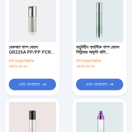
মেকআপ পাম্প বোতল
বায়ুবিহীন প্লাস্টিক পাম্প বোতল
GR225A PP/PP PCR
সিলিন্ডার আকৃতি খালি
স্প্রে এবং লোশন অ্যাকচুয়েটর
GR203C
মূল্য:
negotiable
মূল্য:
negotiable
স্ন্যাপ চালু
সর্বশেষ দাম পান
সর্বশেষ দাম পান
এখন যোগাযোগ
এখন যোগাযোগ
বাড়ি
পণ্য
আমাদের সম্পর্কে