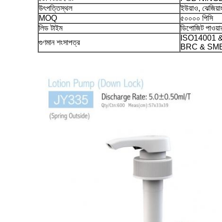
উৎপত্তিস্থল
ইউয়াও, ঝেজিয়া
MOQ
৫০০০০ পিসি
লিড টাইম
ডিপোজিট পাওয়া
ISO14001 &
গুণমান শংসাপত্র
BRC & SME