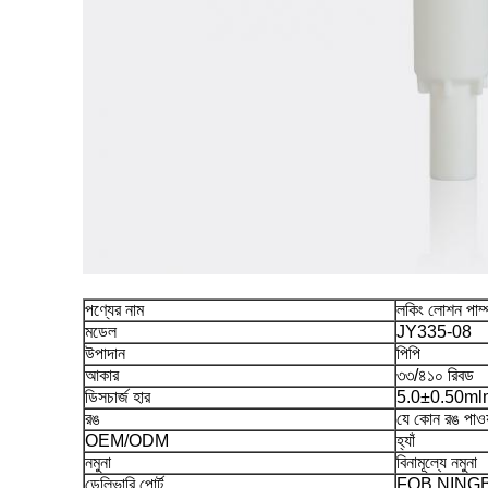
পণ্যের নাম
লকিং লোশন পাম্
মডেল
JY335-08
উপাদান
পিপি
আকার
৩৩/৪১০ রিবড
ডিসচার্জ হার
5.0±0.50ml
রঙ
যে কোন রঙ পাওয়
OEM/ODM
হ্যাঁ
নমুনা
বিনামূল্যে নমুনা
ডেলিভারি পোর্ট
FOB NING