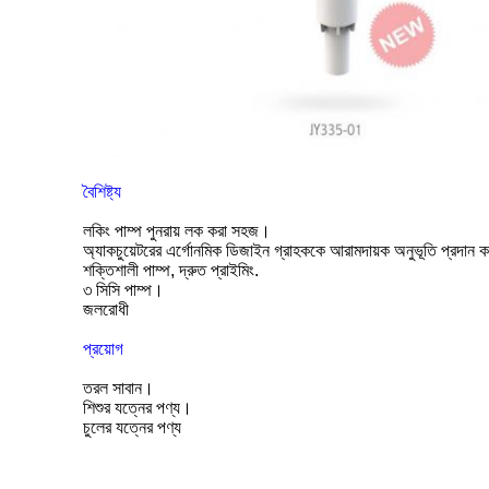
বৈশিষ্ট্য
লকিং পাম্প পুনরায় লক করা সহজ।
অ্যাকচুয়েটরের এর্গোনমিক ডিজাইন গ্রাহককে আরামদায়ক অনুভূতি প্রদান 
শক্তিশালী পাম্প, দ্রুত প্রাইমিং.
৩ সিসি পাম্প।
জলরোধী
প্রয়োগ
তরল সাবান।
শিশুর যত্নের পণ্য।
চুলের যত্নের পণ্য