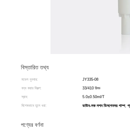
বিস্তারিত তথ্য
মডেল নুনবার:
JY335-08
বন্ধ করার বিকল্প:
33/410 রিবড
স্রাব:
5.0±0.50ml/T
বিশেষভাবে তুলে ধরা:
ডাউন-লক লশন ডিসপেনসর পাম্প
প
,
পণ্যের বর্ণনা