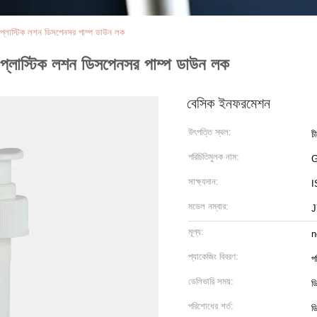
প্লাস্টিক লশন ডিসপেনসর পাম্প ডাউন লক
প্লাস্টিক লশন ডিসপেনসর পাম্প ডাউন লক
বেসিক ইনফরমেশন
উৎপত্তি স্থল:
চ
পরিচিতিমুলক নাম:
সাক্ষ্যদান:
I
মডেল নম্বার:
J
মূল্য:
n
প্যাকেজিং বিবরণ:
প
ডেলিভারি সময়:
ড
পরিশোধের শর্ত:
ডি