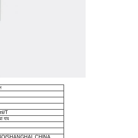
প
ml/T
া যায়
BO/SHANGHAI, CHINA