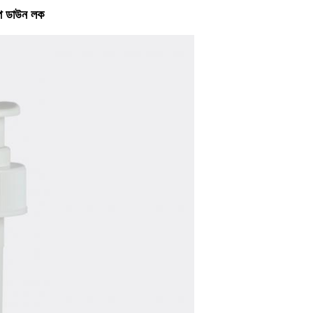
্প ডাউন লক