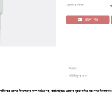
যোগানের ক্ষমতা:
প
ভালো দাম
উপাদান:
পরিচিতিমুলক নাম:
্লাস্টিকের লোশন ডিসপেনসর পাম্প ডাউন লক
কাস্টমাইজড ওয়াটার প্রুফ ডাউন লক লশন ডিসপেনসর 
,