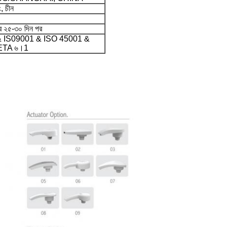
ং, চীন
র ২৫-৩০ দিন পর
 IS09001 & ISO 45001 &
TA ৬।1