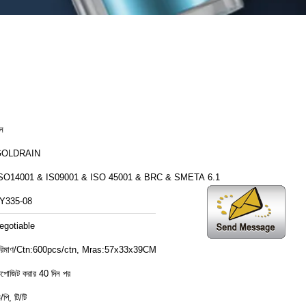
ীন
GOLDRAIN
SO14001 & IS09001 & ISO 45001 & BRC & SMETA 6.1
Y335-08
egotiable
রিমাণ/Ctn:600pcs/ctn, Mras:57x33x39CM
িপোজিট করার 40 দিন পর
/পি, টি/টি