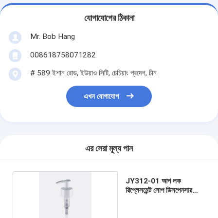
যোগাযোগের ঠিকানা
Mr. Bob Hang
008618758071282
# 589 ইশান রোড, ইউয়াও সিটি, চেচিয়াং প্রদেশ, চীন
এখন যোগাযোগ
এর সেরা মূল্য পান
JY312-01 আপ লক
রিপ্লেসমেন্ট সোপ ডিসপেনসার
পাম্প টপস