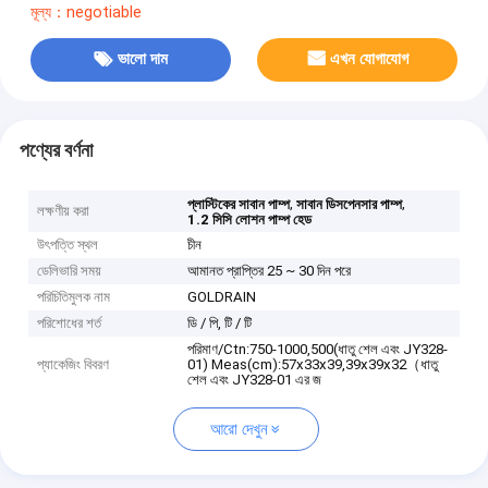
মূল্য：negotiable
ভালো দাম
এখন যোগাযোগ
পণ্যের বর্ণনা
,
,
প্লাস্টিকের সাবান পাম্প
সাবান ডিসপেনসার পাম্প
লক্ষণীয় করা
1.2 সিসি লোশন পাম্প হেড
উৎপত্তি স্থল
চীন
ডেলিভারি সময়
আমানত প্রাপ্তির 25 ~ 30 দিন পরে
পরিচিতিমুলক নাম
GOLDRAIN
পরিশোধের শর্ত
ডি / পি, টি / টি
পরিমাণ/Ctn:750-1000,500(ধাতু শেল এবং JY328-
প্যাকেজিং বিবরণ
01) Meas(cm):57x33x39,39x39x32（ধাতু
শেল এবং JY328-01 এর জ
আরো দেখুন