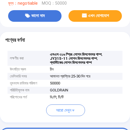
মূল্য：negotiable
MOQ：50000
ভালো দাম
এখন যোগাযোগ
পণ্যের বর্ণনা
,
এসএস ৩১৬ স্প্রিং লোশন ডিসপেনসর পাম্প
লক্ষণীয় করা
,
JY315-11 লোশন ডিসপেনসর পাম্প
প্লাস্টিকের লোশন ডিসপেনসর পাম্প
উৎপত্তি স্থল
চীন
ডেলিভারি সময়
আমানত প্রাপ্তির 25-30 দিন পরে
ন্যূনতম চাহিদার পরিমাণ
50000
পরিচিতিমুলক নাম
GOLDRAIN
পরিশোধের শর্ত
ডি/পি, টি/টি
আরো দেখুন