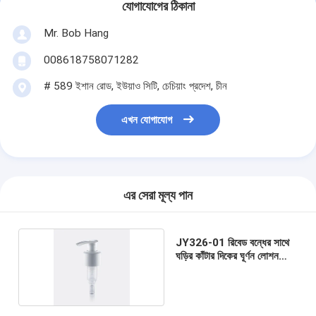
যোগাযোগের ঠিকানা
Mr. Bob Hang
008618758071282
# 589 ইশান রোড, ইউয়াও সিটি, চেচিয়াং প্রদেশ, চীন
এখন যোগাযোগ
এর সেরা মূল্য পান
JY326-01 রিবেড বন্ধের সাথে
ঘড়ির কাঁটার দিকের ঘূর্ণন লোশন
পাম্প