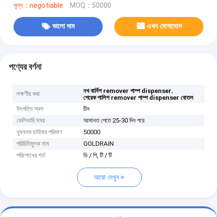
মূল্য：negotiable
MOQ：50000
ভালো দাম
এখন যোগাযোগ
পণ্যের বর্ণনা
,
নখ বার্নিশ remover পাম্প dispenser
লক্ষণীয় করা
পেরেক পালিশ remover পাম্প dispenser বোতল
উৎপত্তি স্থল
চীন
ডেলিভারি সময়
আমানত পেতে 25-30 দিন পরে
ন্যূনতম চাহিদার পরিমাণ
50000
পরিচিতিমুলক নাম
GOLDRAIN
পরিশোধের শর্ত
ডি / পি, টি / টি
আরো দেখুন