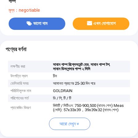
পাম্প
মূল্য：negotiable
ভালো দাম
এখন যোগাযোগ
পণ্যের বর্ণনা
,
,
সাবান পাম্প রিপ্লেসমেন্ট হেড
সাবান পাম্প টপ
লক্ষণীয় করা
সাবান ডিসপেন্সার পাম্প ২ সিসি
উৎপত্তি স্থল
চীন
ডেলিভারি সময়
আমানত গ্রহণের 25-30 দিন পরে
পরিচিতিমুলক নাম
GOLDRAIN
পরিশোধের শর্ত
ডি / পি, টি / টি
কিউটি / সিটিএন: 750-900,500 (ধাতব শেল) Meas
প্যাকেজিং বিবরণ
(সেমি): 57x33x39，39x39x32 (ধাতব শেল)
আরো দেখুন