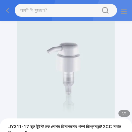
1
/
1
JY311-17 স্ক্রু টুইস্ট লক লোশন ডিসপেনসার পাম্প রিপ্লেসমেন্ট 2CC সাবান