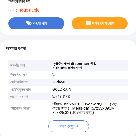
ডিসপেনসার টপ
মূল্য：negotiable
ভালো দাম
এখন যোগাযোগ
পণ্যের বর্ণনা
,
প্লাস্টিক পাম্প dispenser শীর্ষ
লক্ষণীয় করা
সাবান এবং লোশন পাম্প
উৎপত্তি স্থল
চীন
ডেলিভারি সময়
30days
পরিচিতিমুলক নাম
GOLDRAIN
পরিশোধের শর্ত
ডি / পি, টি / টি
পরিমাণ/Ctn:750-1000pcs/ctn,500（ধাতু
প্যাকেজিং বিবরণ
শেলের জন্য） Meas(cm):57x33x39CM,
39x39x32 (ধাতু শেলের জন্য)
আরো দেখুন