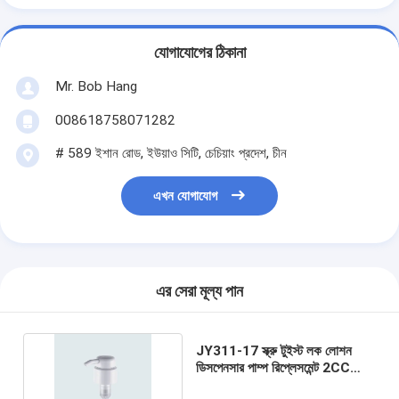
যোগাযোগের ঠিকানা
Mr. Bob Hang
008618758071282
# 589 ইশান রোড, ইউয়াও সিটি, চেচিয়াং প্রদেশ, চীন
এখন যোগাযোগ
এর সেরা মূল্য পান
JY311-17 স্ক্রু টুইস্ট লক লোশন
ডিসপেনসার পাম্প রিপ্লেসমেন্ট 2CC
সাবান ডিসপেনসার টপ