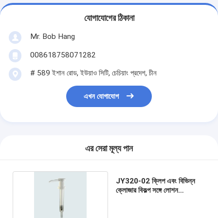
যোগাযোগের ঠিকানা
Mr. Bob Hang
008618758071282
# 589 ইশান রোড, ইউয়াও সিটি, চেচিয়াং প্রদেশ, চীন
এখন যোগাযোগ
এর সেরা মূল্য পান
JY320-02 ক্লিপ এবং বিভিন্ন
ক্লোজার বিকল্প সঙ্গে লোশন
ডিসপেনসার পাম্প