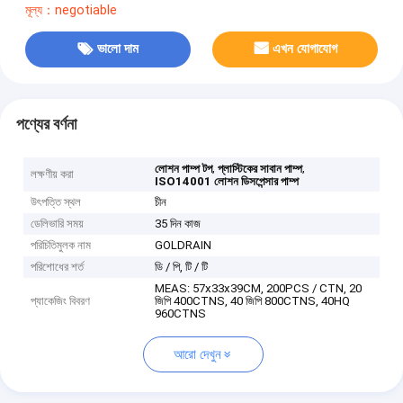
মূল্য：negotiable
ভালো দাম
এখন যোগাযোগ
পণ্যের বর্ণনা
,
,
লোশন পাম্প টপ
প্লাস্টিকের সাবান পাম্প
লক্ষণীয় করা
ISO14001 লোশন ডিসপেন্সার পাম্প
উৎপত্তি স্থল
চীন
ডেলিভারি সময়
35 দিন কাজ
পরিচিতিমুলক নাম
GOLDRAIN
পরিশোধের শর্ত
ডি / পি, টি / টি
MEAS: 57x33x39CM, 200PCS / CTN, 20
প্যাকেজিং বিবরণ
জিপি 400CTNS, 40 জিপি 800CTNS, 40HQ
960CTNS
আরো দেখুন