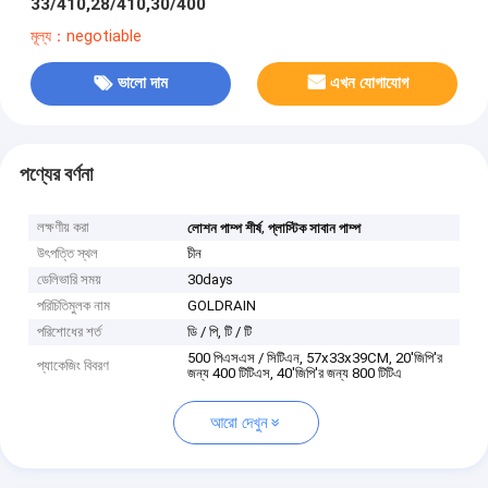
33/410,28/410,30/400
মূল্য：negotiable
ভালো দাম
এখন যোগাযোগ
পণ্যের বর্ণনা
লক্ষণীয় করা
,
লোশন পাম্প শীর্ষ
প্লাস্টিক সাবান পাম্প
উৎপত্তি স্থল
চীন
ডেলিভারি সময়
30days
পরিচিতিমুলক নাম
GOLDRAIN
পরিশোধের শর্ত
ডি / পি, টি / টি
500 পিএসএস / সিটিএন, 57x33x39CM, 20'জিপি'র
প্যাকেজিং বিবরণ
জন্য 400 টিটিএস, 40'জিপি'র জন্য 800 টিটিএ
আরো দেখুন