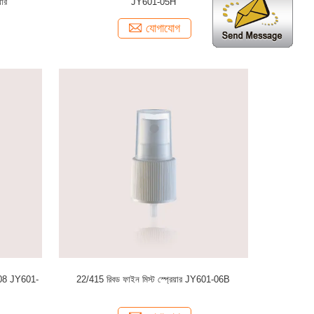
়ার
JY601-05H
যোগাযোগ
2/408 JY601-
22/415 রিবড ফাইন মিস্ট স্প্রেয়ার JY601-06B