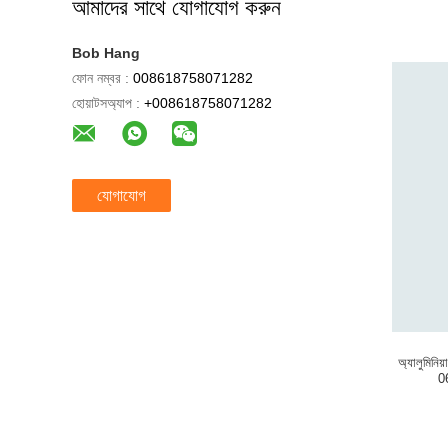
আমাদের সাথে যোগাযোগ করুন
Bob Hang
ফোন নম্বর :
008618758071282
হোয়াটসঅ্যাপ :
+008618758071282
যোগাযোগ
অ্যালুমিনিয
06