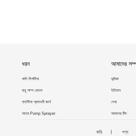
ধরন
আমাদের সম্পর
খালি লিপস্টিক
ভূমিকা
বায়ু পাম্প বোতল
ইতিহাস
প্লাস্টিক প্রসাধনী জার্স
সেবা
আতর Pump Sprayer
আমাদের টিম
বাড়ি
পণ্য