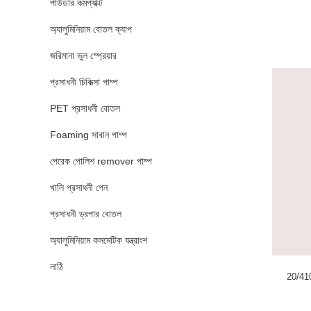
পাউডার কমপ্যাক্ট
অ্যালুমিনিয়াম বোতল ক্যাপ
জরিমানা ভুল স্প্রেয়ার
প্রসাধনী চিকিত্সা পাম্প
PET প্রসাধনী বোতল
Foaming সাবান পাম্প
পেরেক পোলিশ remover পাম্প
খালি প্রসাধনী পেন
প্রসাধনী ড্রপার বোতল
অ্যালুমিনিয়াম কসমেটিক যন্ত্রাংশ
লাঠি
20/410 