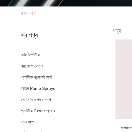
বাড়ি
>
পণ্য
পণ্য
সব পণ্য
খালি লিপস্টিক
বায়ু পাম্প বোতল
প্লাস্টিক প্রসাধনী জার্স
আতর Pump Sprayer
লোশন ডিসপেনার পাম্প
প্লাস্টিক ট্রিগার স্প্রেয়ার
তেল পাম্প
পার্সোনা