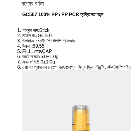
পণ্যের বর্ণনা
GC507 100% PP / PP PCR ব্যক্তিগত যত্ন
পণ্যের নাম:Stick
মডেল নংঃ GC507
উপাদানঃ ১০০% পিপি/পিপি পিসিআর
উচ্চতা:59.55
FILL. মোডঃCAP
ভরাট ক্ষমতাঃ5.0±1.0g
এনএফসি:5.0±1.0g
লোগোঃ গ্রাহকের লোগো গ্রহণযোগ্য, সিল্ক স্ক্রিন প্রিন্টিং, হট-স্ট্যাম্পিং ইত