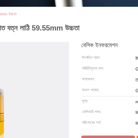
55mm উচ্চতা
গত যত্ন লাঠি 59.55mm উচ্চতা
বেসিক ইনফরমেশন
উৎপত্তি স্থল:
চ
পরিচিতিমুলক নাম:
সাক্ষ্যদান:
I
মডেল নম্বার:
G
মূল্য:
n
ডেলিভারি সময়:
ড
পরিশোধের শর্ত:
ডি