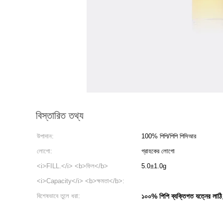
বিস্তারিত তথ্য
উপাদান:
100% পিপি/পিপি পিসিআর
লোগো:
গ্রাহকের লোগো
<i>FILL.</i> <b>ফিল</b>
5.0±1.0g
<i>Capacity</i> <b>ক্ষমতা</b>:
বিশেষভাবে তুলে ধরা:
১০০% পিপি ব্যক্তিগত যত্নের লাঠি