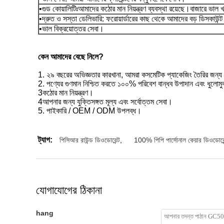
•গুড কোয়ালিটিঃআমাদের কঠোর মান নিয়ন্ত্রণ ব্যবস্থা রয়েছে।বাজারে ভাল 
•দ্রুত ও সস্তা ডেলিভারি: ফরোয়ার্ডারের কাছ থেকে আমাদের বড় ডিসকাউন্ট 
•ভাল বিক্রয়োত্তর সেবা।
কেন আমাদের বেছে নিলে?
1. ২৯ বছরের অভিজ্ঞতার কারখানা, আমরা কসমেটিক প্যাকেজিং তৈরির জন্য 
2. পণ্যের গুণমান নিশ্চিত করতে ১০০% পরিবেশ বান্ধব উপাদান এবং ধুলোমু
3কঠোর মান নিয়ন্ত্রণ।
4আপনার জন্য যুক্তিসঙ্গত মূল্য এবং সর্বোত্তম সেবা।
5. পাইকারি / OEM / ODM উপলব্ধ।
ট্যাগ:
পিসিআর রাউন্ড ডিওডোরেন্ট
,
100% পিপি পার্সোনাল কেয়ার ডিওডোরেন
যোগাযোগের ঠিকানা
hang