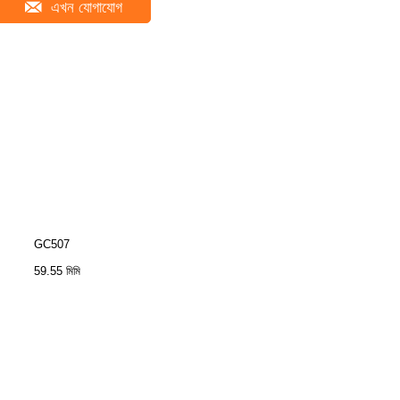
এখন যোগাযোগ
GC507
59.55 মিমি