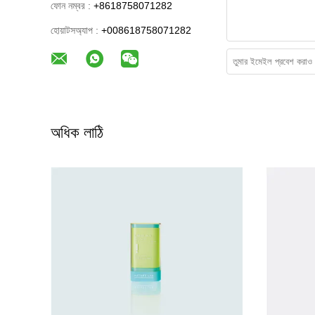
ফোন নম্বর :
+8618758071282
হোয়াটসঅ্যাপ :
+008618758071282
অধিক লাঠি