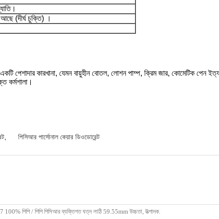
খ্যাতি।
আছে (দীর্ঘ চুক্তি) ।
একটি পেশাদার কারখানা, যেমন বায়ুহীন বোতল, লোশন পাম্প, ক্রিম জার, কোমেটিক পেন ইত্
ক্ত কর্মশালা।
্ট
,
পিসিআর পার্সোনাল কেয়ার ডিওডোরেন্ট