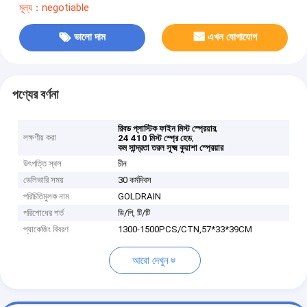
মূল্য：negotiable
ভালো দাম
এখন যোগাযোগ
পণ্যের বর্ণনা
,
রিবড প্লাস্টিক ফাইন মিস্ট স্প্রেয়ার
লক্ষণীয় করা
,
24 410 মিস্ট স্প্রে হেড
কম সান্দ্রতা তরল সূক্ষ্ম কুয়াশা স্প্রেয়ার
উৎপত্তি স্থল
চীন
ডেলিভারি সময়
30 কর্মদিবস
পরিচিতিমুলক নাম
GOLDRAIN
পরিশোধের শর্ত
ডি/পি, টি/টি
প্যাকেজিং বিবরণ
1300-1500PCS/CTN,57*33*39CM
আরো দেখুন