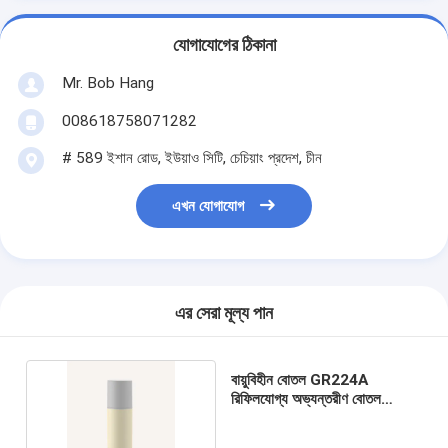
যোগাযোগের ঠিকানা
Mr. Bob Hang
008618758071282
# 589 ইশান রোড, ইউয়াও সিটি, চেচিয়াং প্রদেশ, চীন
এখন যোগাযোগ
এর সেরা মূল্য পান
বায়ুবিহীন বোতল GR224A
রিফিলযোগ্য অভ্যন্তরীণ বোতল
PETG বাইরের বোতল