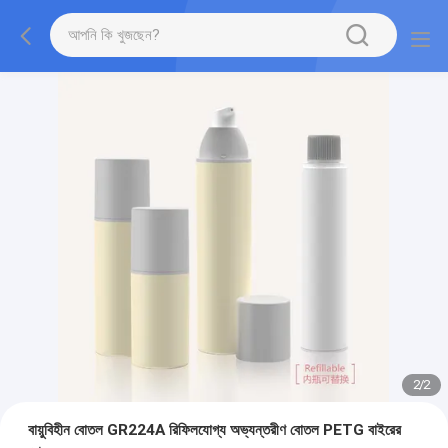
2
/
2
বায়ুবিহীন বোতল GR224A রিফিলযোগ্য অভ্যন্তরীণ বোতল PETG বাইরের