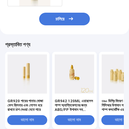
চালিয়ে
প্রস্তাবিত পণ্য
GR920 পায়ের পাতার মোজা
GR942 120ML এয়ারলেস
৩৬০ ডিগ্রি বিতরণ এবং 
ফেস ক্লিনার এবং লোশন ধরে
পাম্প অ্যাপ্লিকেশনের জন্য
পিসিআর উপাদান সহ ব
রাখতে চাপ দেওয়া যেতে পারে
ABS/PP উপাদান সহ
পাম্প কসমেটিক এয়ারল
গোলাকার নীচের ভ্যাকুয়াম বোতল
বোতল
ভালো দাম
ভালো দাম
ভালো দাম