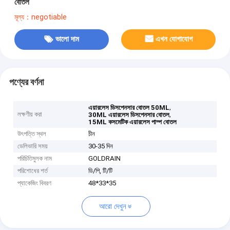
বোতল
মূল্য：negotiable
ভালো দাম
এখন যোগাযোগ
পণ্যের বর্ণনা
,
এয়ারলেস ডিসপেনসার বোতল 50ML
লক্ষণীয় করা
,
30ML এয়ারলেস ডিসপেনসার বোতল
15ML কসমেটিক এয়ারলেস পাম্প বোতল
উৎপত্তি স্থল
চীন
ডেলিভারি সময়
30-35 দিন
পরিচিতিমুলক নাম
GOLDRAIN
পরিশোধের শর্ত
ডি/পি, টি/টি
প্যাকেজিং বিবরণ
48*33*35
আরো দেখুন