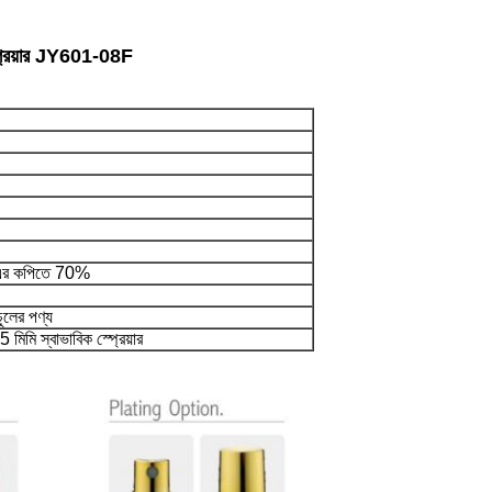
স্প্রেয়ার JY601-08F
 এর কপিতে 70%
চুলের পণ্য
 মিমি স্বাভাবিক স্প্রেয়ার