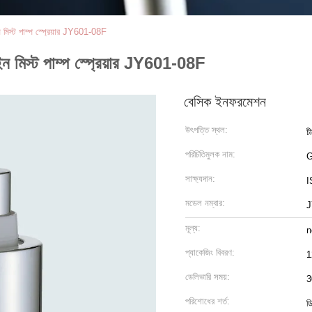
ন মিস্ট পাম্প স্প্রেয়ার JY601-08F
াইন মিস্ট পাম্প স্প্রেয়ার JY601-08F
বেসিক ইনফরমেশন
উৎপত্তি স্থল:
চ
পরিচিতিমুলক নাম:
সাক্ষ্যদান:
I
মডেল নম্বার:
J
মূল্য:
n
প্যাকেজিং বিবরণ:
1
ডেলিভারি সময়:
3
পরিশোধের শর্ত:
ডি