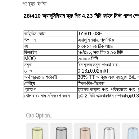
পণ্যের বর্ণনা
28/410 অ্যালুমিনিয়াম স্ক্রু পিচ 4.23 মিমি ফাইন মিস্ট পাম্প 
আইটেম কোড
JY601-08F
উপাদান
অ্যালুমিনিয়াম, প্লাস্টিক
রঙ
যেকোনো রঙ ঠিক আছে
ডিজাইন
২৮/৪১০, স্ক্রু পিচ ৪.২৩ মিমি
MOQ
৫০০০০ পিসি
নমুনা
বিনামূল্যে নমুনা পাওয়া যায়
ডোজ
0.13±0.02ml/T
অর্থ প্রদানের শর্তাবলী
30% TT অগ্রিম এবং ব্যালেন্স B/L
বৈশিষ্ট্য
স্পিল-বিন-লিকেজ
প্রয়োগ
ত্বকের যত্নের পণ্য, পরিষ্কারের পণ্য, 
খোলার ব্যাসার্ধ সন্নিবেশ করান
φ0.2 মিমি আল্ট্রাফাইন স্প্রেয়ার,φ0.35