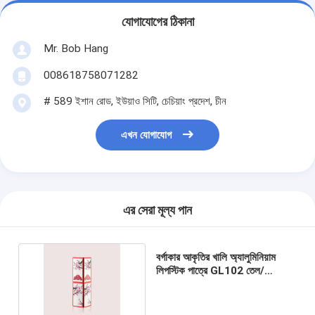
যোগাযোগের ঠিকানা
Mr. Bob Hang
008618758071282
# 589 ইশান রোড, ইউয়াও সিটি, চেচিয়াং প্রদেশ, চীন
এখন যোগাযোগ
এর সেরা মূল্য পান
বর্গাকার আকৃতির খালি অ্যালুমিনিয়াম
লিপস্টিক পাত্রে GL102 তেল/
আঠা/POM ছাড়া চুম্বক