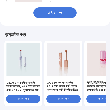
চালিয়ে
প্রস্তাবিত পণ্য
GL703 একমুখী ঘূর্ণন খালি
GC319 ওভাল-আকৃতির
পিইটি/পিইটি পিসিআর খ
লিপস্টিক টিউব, ৯৭.৮ মিমি উচ্চতা
94.9 মিমি উচ্চতা পিপি ঠোঁটের
লিপস্টিক কনটেইনার ১৮
এবং ২.৭±০.৫ গ্রাম ক্ষমতা সহ
দাগের ধারক খালি লিপস্টিক টিউব
কাপ আইডি এবং ৫৪.০ 
উচ্চতার সাথে - GL
লিপস্টিক টিউব
ভালো দাম
ভালো দাম
ভালো দাম