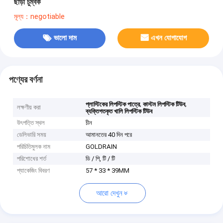
ছাড়া চুম্বক
মূল্য：negotiable
ভালো দাম
এখন যোগাযোগ
পণ্যের বর্ণনা
,
,
প্লাস্টিকের লিপস্টিক পাত্রে
কাস্টম লিপস্টিক টিউব
লক্ষণীয় করা
ব্যক্তিগতকৃত খালি লিপস্টিক টিউব
উৎপত্তি স্থল
চীন
ডেলিভারি সময়
আমানতের 40 দিন পরে
পরিচিতিমুলক নাম
GOLDRAIN
পরিশোধের শর্ত
ডি / পি, টি / টি
প্যাকেজিং বিবরণ
57 * 33 * 39MM
আরো দেখুন