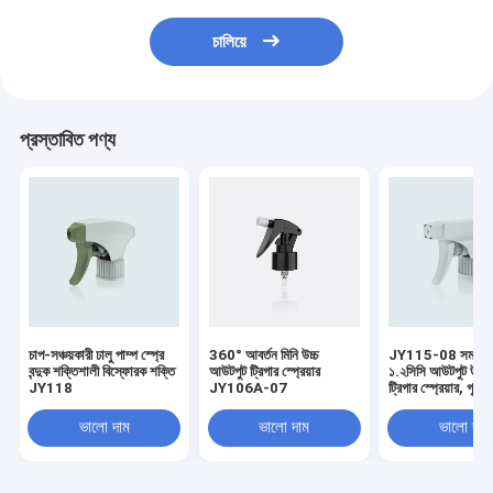
চালিয়ে
প্রস্তাবিত পণ্য
চাপ-সঞ্চয়কারী ঢালু পাম্প স্প্রে
360° আবর্তন মিনি উচ্চ
JY115-08 সমস্ত প্
বন্দুক শক্তিশালী বিস্ফোরক শক্তি
আউটপুট ট্রিগার স্প্রেয়ার
১.২সিসি আউটপুট উচ্চ
JY118
JY106A-07
ট্রিগার স্প্রেয়ার, গৃহস্
রাসায়নিকের জন্য
ভালো দাম
ভালো দাম
ভালো দাম