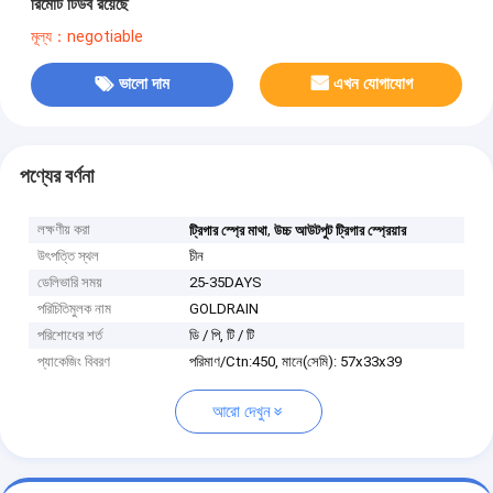
রিমোট টিউব রয়েছে
মূল্য：negotiable
ভালো দাম
এখন যোগাযোগ
পণ্যের বর্ণনা
লক্ষণীয় করা
,
ট্রিগার স্প্রে মাথা
উচ্চ আউটপুট ট্রিগার স্প্রেয়ার
উৎপত্তি স্থল
চীন
ডেলিভারি সময়
25-35DAYS
পরিচিতিমুলক নাম
GOLDRAIN
পরিশোধের শর্ত
ডি / পি, টি / টি
প্যাকেজিং বিবরণ
পরিমাণ/Ctn:450, মানে(সেমি): 57x33x39
আরো দেখুন