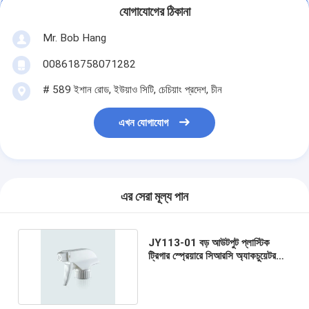
যোগাযোগের ঠিকানা
Mr. Bob Hang
008618758071282
# 589 ইশান রোড, ইউয়াও সিটি, চেচিয়াং প্রদেশ, চীন
এখন যোগাযোগ
এর সেরা মূল্য পান
JY113-01 বড় আউটপুট প্লাস্টিক
ট্রিগার স্প্রেয়ারে সিআরসি অ্যাকচুয়েটর
এবং রিমোট টিউব রয়েছে