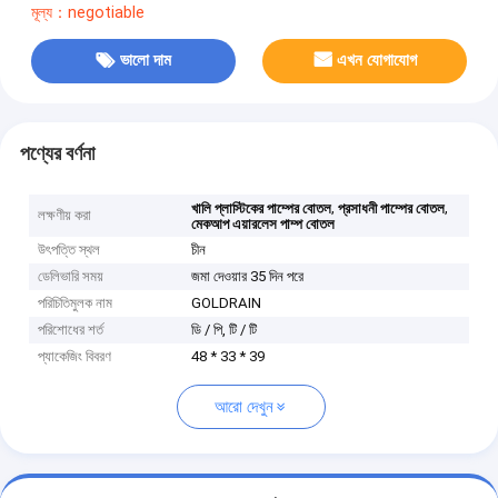
মূল্য：negotiable
ভালো দাম
এখন যোগাযোগ
পণ্যের বর্ণনা
,
,
খালি প্লাস্টিকের পাম্পের বোতল
প্রসাধনী পাম্পের বোতল
লক্ষণীয় করা
মেকআপ এয়ারলেস পাম্প বোতল
উৎপত্তি স্থল
চীন
ডেলিভারি সময়
জমা দেওয়ার 35 দিন পরে
পরিচিতিমুলক নাম
GOLDRAIN
পরিশোধের শর্ত
ডি / পি, টি / টি
প্যাকেজিং বিবরণ
48 * 33 * 39
আরো দেখুন