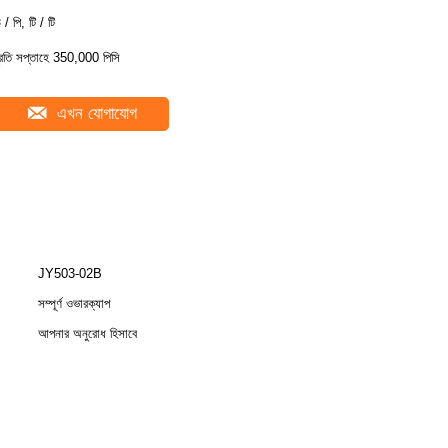
 / পি, টি / টি
্রতি সপ্তাহে 350,000 পিসি
এখন যোগাযোগ
JY503-02B
সম্পূর্ণ ওভারক্যাপ
আপনার অনুরোধ হিসাবে