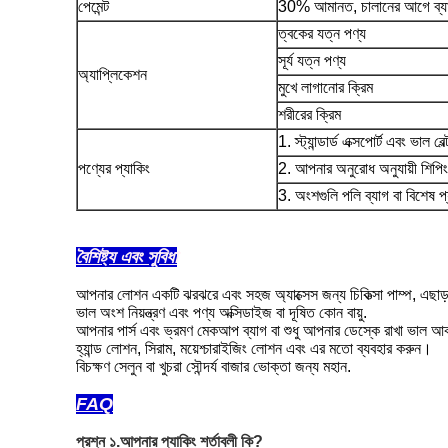
পেমেন্ট
30% আমানত, চালানের আগে ব্যাল
ত্বকের যত্ন পণ্য
সূর্য যত্ন পণ্য
অ্যাপ্লিকেশন
মুখে লাগানোর ক্রিম
শরীরের ক্রিম
1. স্ট্যান্ডার্ড এক্সপোর্ট এবং ভাল বেল্
পণ্যের প্যাকিং
2. আপনার অনুরোধ অনুযায়ী শিপিং চ
3. অংশগুলি পলি ব্যাগ বা বিশেষ প্
বৈশিষ্ট্য এবং সুবিধা
আপনার লোশন একটি ঝরঝরে এবং সহজ অ্যাক্সেস জন্য চিকিত্সা পাম্প, এছাড়া
ভাল অংশ নিয়ন্ত্রণ এবং পণ্য অক্সিডাইজ বা দূষিত কোন বায়ু.
আপনার পার্স এবং ভ্রমণ মেকআপ ব্যাগ বা শুধু আপনার ডেস্কে রাখা ভাল আ
হ্যান্ড লোশন, সিরাম, ময়েশ্চারাইজিং লোশন এবং এর মতো ব্যবহার করুন।
বিচক্ষণ সেলুন বা খুচরা সৌন্দর্য বাজার ভোক্তা জন্য মহান.
FAQ
প্রশ্ন ১.আপনার প্যাকিং শর্তাবলী কি?