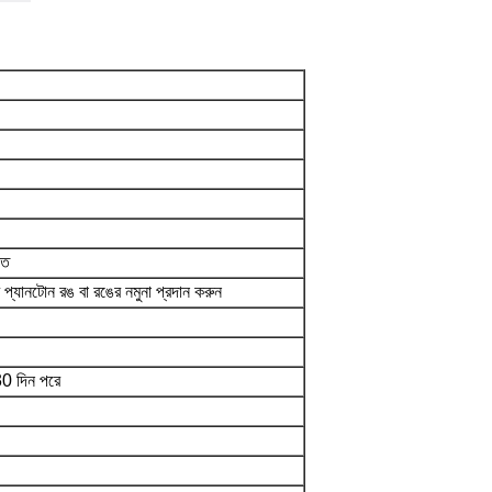
াত
র প্যানটোন রঙ বা রঙের নমুনা প্রদান করুন
30 দিন পরে