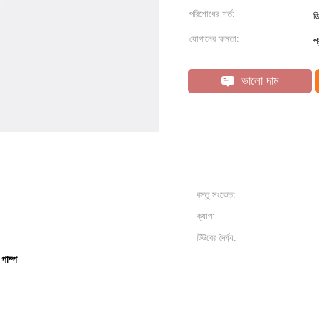
পরিশোধের শর্ত:
ডি
যোগানের ক্ষমতা:
প
ভালো দাম
বস্তু সংকেত:
ক্যাপ:
টিউবের দৈর্ঘ্য:
 পাম্প