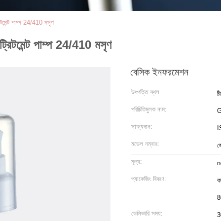
টমেন্ট পাম্প 24/410 মসৃণ
রিটমেন্ট পাম্প 24/410 মসৃণ
বেসিক ইনফরমেশন
উৎপত্তি স্থল:
চ
পরিচিতিমুলক নাম:
সাক্ষ্যদান:
I
মডেল নম্বার:
জ
মূল্য:
n
প্যাকেজিং বিবরণ:
কা
8
ডেলিভারি সময়:
3