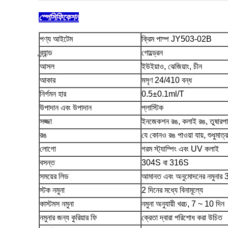
স্পেসিফিকেশন
পণ্য আইটেম
ক্রিম পাম্প JY503-02B
ব্র্যান্ড
গোল্ড্রেন
আসল
ইউইয়াও, ঝেজিয়াং, চীন
আকার
মসৃণ 24/410 বন্ধ
নির্গমন হার
0.5±0.1ml/T
উপাদান এবং উপাদান
প্লাস্টিক
সজ্জা
ইনজেকশন রঙ, কলাই রঙ, তুষারপ
রঙ
যে কোনও রঙ পাওয়া যায়, শুধুমাত্
লোগো
গরম স্ট্যাম্পিং এবং UV কলাই
বসন্ত
304S বা 316S
সময়ের লিড
আমানত এবং অনুমোদনের নমুনার 
স্টক নমুনা
2 দিনের মধ্যে বিনামূল্যে
কাস্টমস নমুনা
নমুনা অনুযায়ী খরচ, 7 ~ 10 দিন
নমুনার জন্য কুরিয়ার ফি
ক্রেতা দ্বারা পরিশোধ করা উচিত