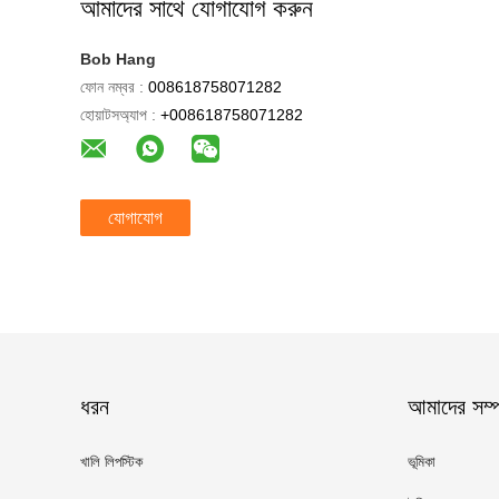
আমাদের সাথে যোগাযোগ করুন
Bob Hang
ফোন নম্বর :
008618758071282
হোয়াটসঅ্যাপ :
+008618758071282
যোগাযোগ
ধরন
আমাদের সম্পর
খালি লিপস্টিক
ভূমিকা