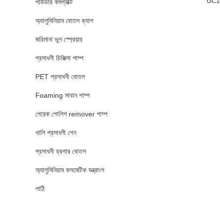
GC101
পাউডার কমপ্যাক্ট
অ্যালুমিনিয়াম বোতল ক্যাপ
জরিমানা ভুল স্প্রেয়ার
প্রসাধনী চিকিত্সা পাম্প
PET প্রসাধনী বোতল
Foaming সাবান পাম্প
পেরেক পোলিশ remover পাম্প
খালি প্রসাধনী পেন
প্রসাধনী ড্রপার বোতল
অ্যালুমিনিয়াম কসমেটিক যন্ত্রাংশ
লাঠি