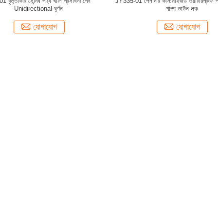
 বৃত্তাকার সৌন্দর্য পণ্য খালি প্রসাধনী পেন
JY335-01 পেশাদার কাস্টমাইজড ওয়াটারপ্রুফ প
Unidirectional ঘূর্ণন
পাম্প ডাউন লক
যোগাযোগ
যোগাযোগ