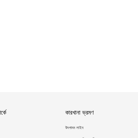
্কে
কারখানা ভ্রমণ
উৎপাদন লাইন