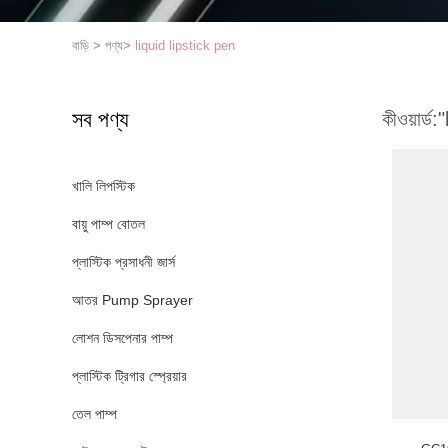
বাড়ি
>
পণ্য
>
liquid lipstick pen
সব পণ্য
কীওয়ার্ড:
"
খালি লিপস্টিক
বায়ু পাম্প বোতল
প্লাস্টিক প্রসাধনী জার্স
আতর Pump Sprayer
লোশন ডিসপেনার পাম্প
প্লাস্টিক ট্রিগার স্প্রেয়ার
তেল পাম্প