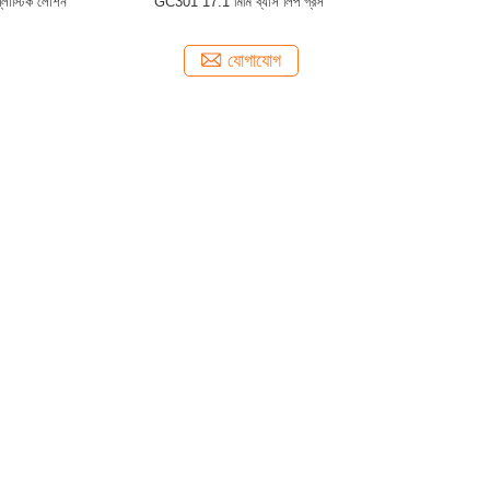
্লাস্টিক লোশন
GC301 17.1 মিমি ব্যাস লিপ গ্রস
যোগাযোগ